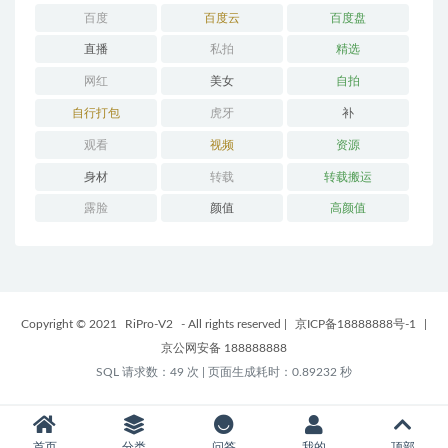
百度
百度云
百度盘
直播
私拍
精选
网红
美女
自拍
自行打包
虎牙
补
观看
视频
资源
身材
转载
转载搬运
露脸
颜值
高颜值
Copyright © 2021
RiPro-V2
- All rights reserved
|
京ICP备18888888号-1
|
京公网安备 188888888
SQL 请求数：49 次
|
页面生成耗时：0.89232 秒
首页
分类
问答
我的
顶部