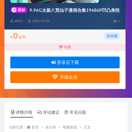
#
原创
9.96G太极八荒仙子漫画合集19686P凹凸身段
admin
2026-07-04
2
0
收藏
¥
金币
免费
登录后下载
升级会员
详情介绍
评论建议
常见问题
当前位置：
首页
未分类
视频资源
正文