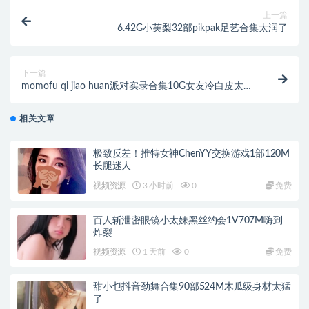
上一篇
6.42G小芙梨32部pikpak足艺合集太润了
下一篇
momofu qi jiao huan派对实录合集10G女友冷白皮太绝
了
相关文章
极致反差！推特女神ChenYY交换游戏1部120M
长腿迷人
视频资源
3 小时前
0
免费
百人斩泄密眼镜小太妹黑丝约会1V707M嗨到
炸裂
视频资源
1 天前
0
免费
甜小乜抖音劲舞合集90部524M木瓜级身材太猛
了