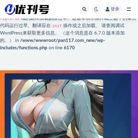
登录
Notice
: 函数 _load_textdomain_just_in_time 的调用方法
不正确
。
全部
ripro-v2
域的翻译加载触发过早。这通常表示插件或主题中的某些
代码运行过早。翻译应在
init
操作或之后加载。 请查阅
调试
WordPress
来获取更多信息。 （这个消息是在 6.7.0 版本添加
的。） in
/www/wwwroot/pan117.com_new/wp-
includes/functions.php
on line
6170