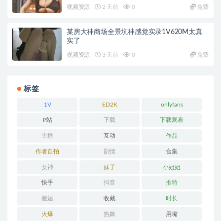
视频资源
2 天前
0
免费
某房大神商场全景坑神感觉实录1V620M太真
实了
视频资源
3 天前
0
免费
标签
1V
ED2K
onlyfans
P站
下载
下载观看
主播
互动
作品
作者自拍
剧情
合集
女神
妹子
小姐姐
快手
抖音
推特
搬运
收藏
时长
火爆
热舞
用嘴