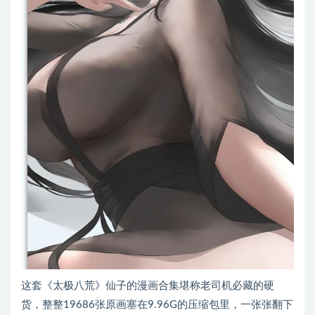
这套《太极八荒》仙子的漫画合集堪称老司机必藏的硬
货，整整19686张原画塞在9.96G的压缩包里，一张张翻下