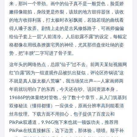
来，那叫一个带劲。画中的仙子真不是一般货色，脸蛋娇
嫩得像能掐，身段更是炸裂，该鼓的地方鼓得嚣张，该收
的地方收得利落，打太极时衣衫飘摇，若隐若现的曲线看
得人嗓子发弄。剧情上走的是古风修炼路子，可画师偏偏
给仙子套上一层“人前清冷、人后欲露不露”的设定，每幅定
格都像在用线条撩拨宅男的神经，尤其那些盘坐吐纳的姿
势，把“丰腴”二字写进了骨子里。
这年头的网络热点，总跟“仙子”过不去。前两天某短视频网
红“白露”因为一组道观作品被扒出疑似，评论区炸锅说“这
不就是真人版太极八荒嘛”，我当场笑出声——人家画师两
年前就玩明白了的东西，今天还在吵。说回资源本身，
19686P的体量绝对管饱，分了数十个章节，从入门筑基到
双修秘法（懂得都懂）一应俱全，原画分辨率高到能看清
丝帛纹理。下载方面不用担心，包子提供了百度云和
PikPak双通道，9.96G拖下来也就一顿饭功夫，推荐用
PikPak在线直接解压，边下边赏，那体验，啧啧。顺手补